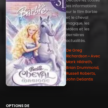
Découvrez toutes
les informations
sur le film Barbie
et le cheval
magique, les
vidéos et les
dernières
actualités.
De Greg
Richardson • Avec
Mark Hildreth,
Brian Drummond,
Russell Roberts,
John DeSantis
OPTIONS DE