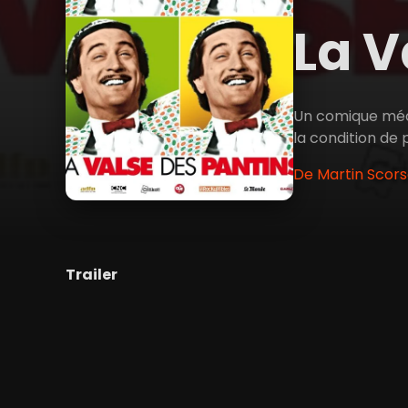
La V
Un comique méco
la condition de 
De Martin Scors
Trailer