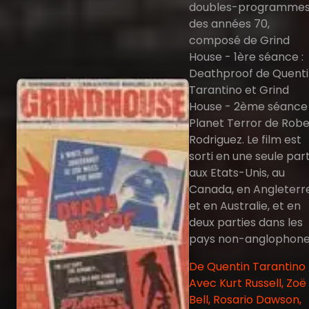
doubles-programme
des années 70,
composé de Grind
House - 1ère séance :
Deathproof de Quent
Tarantino et Grind
House - 2ème séance 
Planet Terror de Robe
Rodriguez. Le film est
sorti en une seule part
aux Etats-Unis, au
Canada, en Angleterr
et en Australie, et en
deux parties dans les
pays non-anglophone
De Quentin Tarantino 
Avec Kurt Russell, Zoë
Bell, Rosario Dawson,