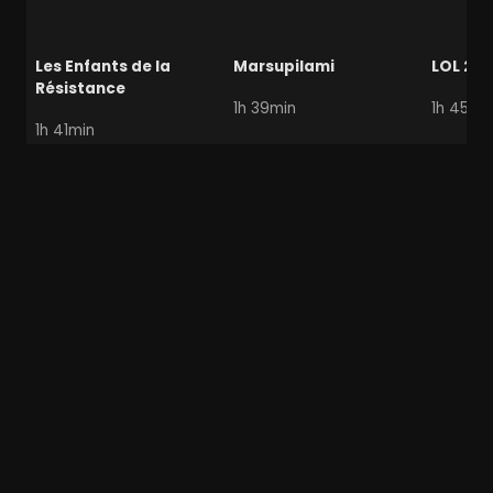
Les Enfants de la
Marsupilami
LOL 2.0
Résistance
1h 39min
1h 45mi
1h 41min
avec Batman